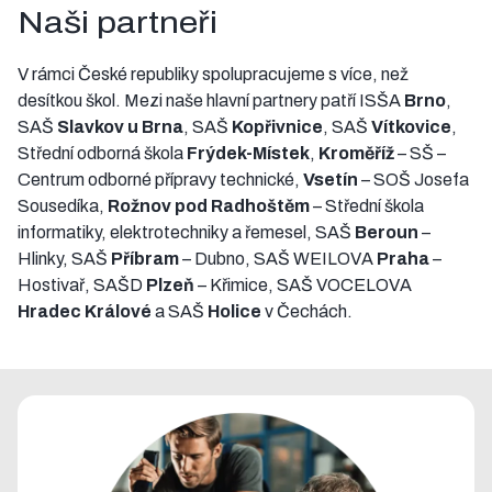
Naši partneři
V rámci České republiky spolupracujeme s více, než
desítkou škol. Mezi naše hlavní partnery patří ISŠA
Brno
,
SAŠ
Slavkov u Brna
, SAŠ
Kopřivnice
, SAŠ
Vítkovice
,
Střední odborná škola
Frýdek-Místek
,
Kroměříž
– SŠ –
Centrum odborné přípravy technické,
Vsetín
– SOŠ Josefa
Sousedíka,
Rožnov pod Radhoštěm
– Střední škola
informatiky, elektrotechniky a řemesel, SAŠ
Beroun
–
Hlinky, SAŠ
Příbram
– Dubno, SAŠ WEILOVA
Praha
–
Hostivař, SAŠD
Plzeň
– Křimice, SAŠ VOCELOVA
Hradec Králové
a SAŠ
Holice
v Čechách.