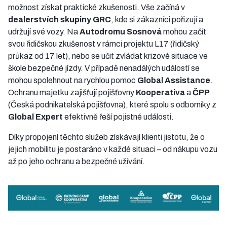
možnost získat praktické zkušenosti. Vše začíná v
dealerstvích skupiny GRC
, kde si zákazníci pořizují a
udržují své vozy. Na
Autodromu Sosnová
mohou začít
svou řidičskou zkušenost v rámci projektu L17 (řidičský
průkaz od 17 let), nebo se učit zvládat krizové situace ve
škole bezpečné jízdy. V případě nenadálých událostí se
mohou spolehnout na rychlou pomoc
Global Assistance
.
Ochranu majetku zajišťují pojišťovny
Kooperativa
a
ČPP
(Česká podnikatelská pojišťovna), které spolu s odborníky z
Global Expert
efektivně řeší pojistné události.
Díky propojení těchto služeb získávají klienti jistotu, že o
jejich mobilitu je postaráno v každé situaci – od nákupu vozu
až po jeho ochranu a bezpečné užívání.