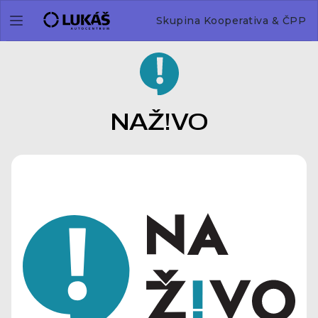
Skupina Kooperativa & ČPP
NAŽ!VO