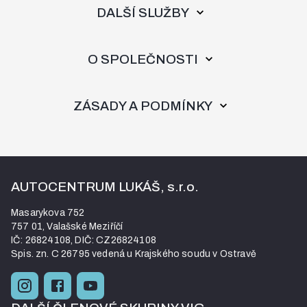
DALŠÍ SLUŽBY
O SPOLEČNOSTI
ZÁSADY A PODMÍNKY
Kontakt a sociální sítě
AUTOCENTRUM LUKÁŠ, s.r.o.
Masarykova 752
757 01, Valašské Meziříčí
IČ: 26824108, DIČ: CZ26824108
Spis. zn. C 26795 vedená u Krajského soudu v Ostravě