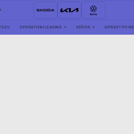
P
VOZU
OPERATIVNÍ LEASING
SERVIS
OPRAVY PO N